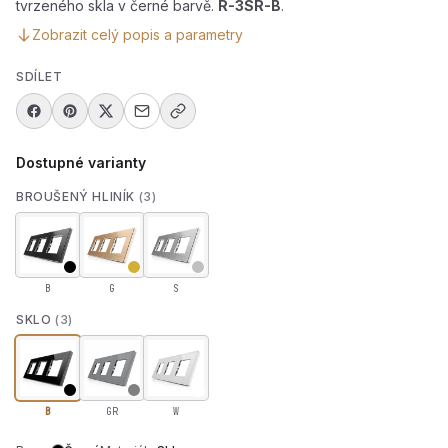
tvrzeného skla v černé barvě.
R-3SR-B
.
Zobrazit celý popis a parametry
SDÍLET
Dostupné varianty
BROUŠENÝ HLINÍK
(3)
B
G
S
SKLO
(3)
B
GR
W