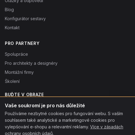
Otázky a odpovědi
Blog
Konfigurátor sestavy
Kontakt
PRO PARTNERY
Spolupráce
Pro architekty a designéry
Montážní firmy
Školení
BUĎTE V OBRAZE
Novinky o produktech, tipy a slevy. Typicky 1× týdně.
Vaše soukromí je pro nás důležité
Používáme nezbytné cookies pro fungování webu. S vaším
Odebírat
souhlasem také analytické a marketingové cookies pro
Odebráním souhlasíte se
vylepšování e-shopu a relevantní reklamy.
zpracováním osobních údajů
. Odhlásit se můžete kdykoliv
Více v zásadách
kliknutím na odkaz v patičce každého e-mailu.
ochrany osobních údajů
.