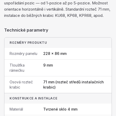
uspořádání pozic — od 1-pozice až po 5-pozice. Možnost
orientace horizontálně i vertikálně. Standardní rozteč 71 mm,
instalace do běžných krabic KU68, KP68, KPR68, apod.
Technické parametry
ROZMĚRY PRODUKTU
Rozměry panelu
228 × 86 mm
Tloušťka
9 mm
rámečku
Osová rozteč
71 mm (rozteč středů instalačních
krabic
krabic)
KONSTRUKCE A INSTALACE
Materiál
Tvrzené sklo 4 mm