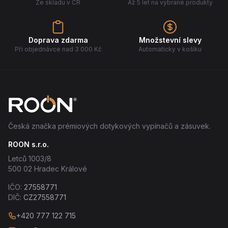
Ze skladu v ČR
Až 5 let na vybrané produkty
Doprava zdarma
Množstevní slevy
Při objednávce nad 3 000 Kč
Automaticky v košíku
Česká značka prémiových dotykových vypínačů a zásuvek.
ROON s.r.o.
Letců 1003/8
500 02 Hradec Králové
IČO:
27558771
DIČ:
CZ27558771
+420 777 122 715