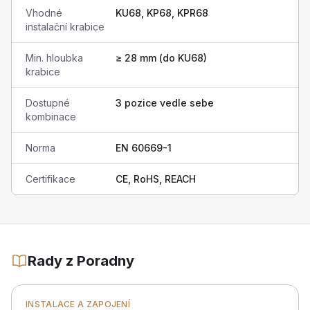
Vhodné
KU68, KP68, KPR68
instalační krabice
Min. hloubka
≥ 28 mm (do KU68)
krabice
Dostupné
3 pozice vedle sebe
kombinace
Norma
EN 60669-1
Certifikace
CE, RoHS, REACH
Rady z Poradny
INSTALACE A ZAPOJENÍ