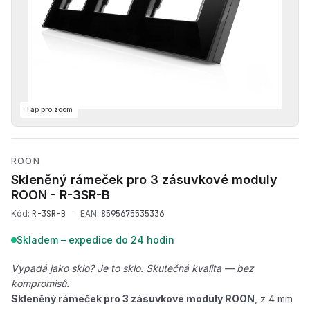
Tap pro zoom
Přehrát produktové video —
ROON
Skleněný rámeček pro 3 zásuvkové moduly
ROON -
R-3SR-B
Kód:
R-3SR-B
·
EAN:
8595675535336
Skladem – expedice do 24 hodin
Vypadá jako sklo? Je to sklo. Skutečná kvalita — bez
kompromisů.
Skleněný rámeček pro 3 zásuvkové moduly ROON
, z 4 mm