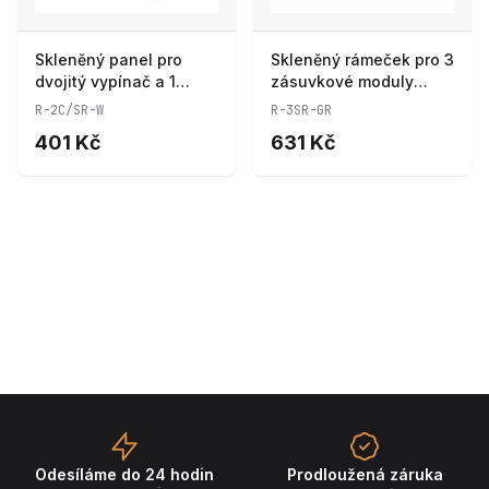
Skleněný panel pro
Skleněný rámeček pro 3
dvojitý vypínač a 1
zásuvkové moduly
zásuvkový modul ROON
ROON - R-3SR-GR
R-2C/SR-W
R-3SR-GR
- R-2C/SR-W
401 Kč
631 Kč
Odesíláme do 24 hodin
Prodloužená záruka