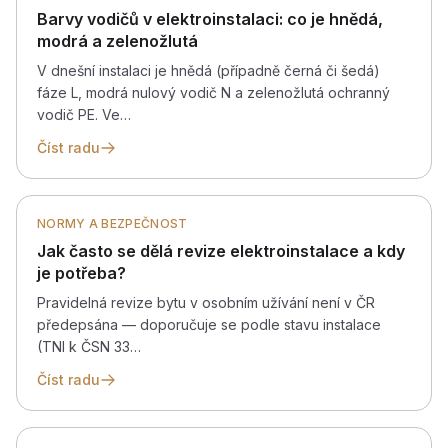
Barvy vodičů v elektroinstalaci: co je hnědá,
modrá a zelenožlutá
V dnešní instalaci je hnědá (případně černá či šedá)
fáze L, modrá nulový vodič N a zelenožlutá ochranný
vodič PE. Ve…
Číst radu
NORMY A BEZPEČNOST
Jak často se dělá revize elektroinstalace a kdy
je potřeba?
Pravidelná revize bytu v osobním užívání není v ČR
předepsána — doporučuje se podle stavu instalace
(TNI k ČSN 33…
Číst radu