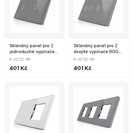
Skleněný panel pro 2
Skleněný panel pro 2
jednoduché vypínače
dvojité vypínače ROON
ROON - R-1C/1C-GR
- R-2C/2C-GR
R-1C/1C-GR
R-2C/2C-GR
401 Kč
401 Kč