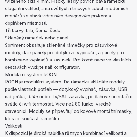
tvrzeného skla 4 mm. Hladký lesklý povrch dává rámečku
elegantní vzhled, a na světlých i tmavých zdech moderních
interiérů se stává viditelným designovým prvkem a
doplňkem místnosti.
Tři barvy: bílá, černá, šedá.
Skleněný rámeček nebo panel
Sortiment obsahuje skleněné rámečky pro zásuvkové
moduly, dále panely pro dotykové vypínače, a panely pro
kombinace vypínačů a zásuvek. Pro kombinace ve vlastních
sestavách využijte náš konfigurátor.
Modulární systém ROON
ROON je modulární systém. Do rámečku skládáte moduly
podle vlastních potřeb — dotykový vypínač, zásuvka, USB
nabíječka, RJ45 nebo TV/SAT zásuvka, podlahové orientační
světlo či wifi termostat. Více než 80 funkcí v jedné
stavebnici. Moduly se připevňují do kovové montážní masky,
která je součástí rámečku.
Velikosti
K dispozici je široká nabídka různých kombinací velikostí a