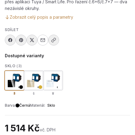
přes aplikaci Tuya / Smart Life. Pro řazení č.6+6/č.7+7 — dva
nezávislé okruhy.
Zobrazit celý popis a parametry
SDÍLET
Dostupné varianty
SKLO
(3)
B
G
W
Barva:
Černá
Materiál:
Sklo
1 514 Kč
vč. DPH