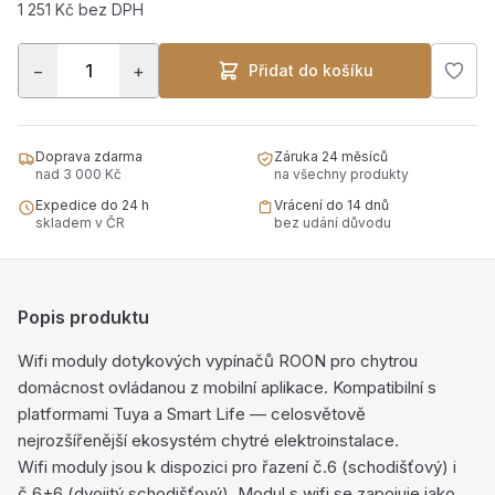
1 251 Kč bez DPH
−
+
Přidat do košíku
Doprava zdarma
Záruka 24 měsíců
nad 3 000 Kč
na všechny produkty
Expedice do 24 h
Vrácení do 14 dnů
skladem v ČR
bez udání důvodu
Popis produktu
Wifi moduly dotykových vypínačů ROON pro chytrou
domácnost ovládanou z mobilní aplikace. Kompatibilní s
platformami Tuya a Smart Life — celosvětově
nejrozšířenější ekosystém chytré elektroinstalace.
Wifi moduly jsou k dispozici pro řazení č.6 (schodišťový) i
č.6+6 (dvojitý schodišťový). Modul s wifi se zapojuje jako