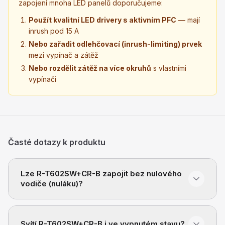
zapojení mnoha LED panelů doporučujeme:
Použít kvalitní LED drivery s aktivním PFC
— mají
inrush pod 15 A
Nebo zařadit odlehčovací (inrush-limiting) prvek
mezi vypínač a zátěž
Nebo rozdělit zátěž na více okruhů
s vlastními
vypínači
Časté dotazy k produktu
Lze R-T602SW+CR-B zapojit bez nulového
vodiče (nuláku)?
Svítí R-T602SW+CR-B i ve vypnutém stavu?