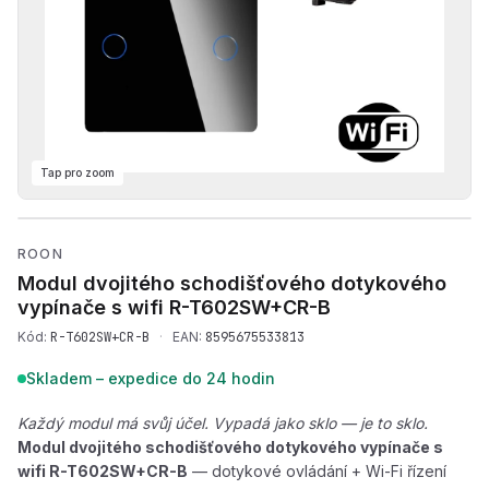
Tap pro zoom
Přehrát produktové video —
ROON
Modul dvojitého schodišťového dotykového
vypínače s wifi
R-T602SW+CR-B
Kód:
R-T602SW+CR-B
·
EAN:
8595675533813
Skladem – expedice do 24 hodin
Každý modul má svůj účel. Vypadá jako sklo — je to sklo.
Modul dvojitého schodišťového dotykového vypínače s
wifi R-T602SW+CR-B
— dotykové ovládání + Wi-Fi řízení