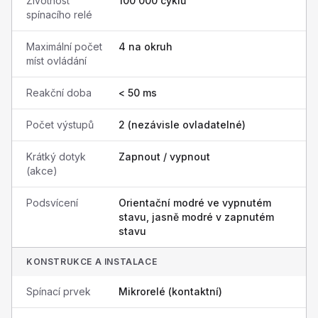
Životnost
100 000 cyklů
spínacího relé
Maximální počet
4 na okruh
míst ovládání
Reakční doba
< 50 ms
Počet výstupů
2 (nezávisle ovladatelné)
Krátký dotyk
Zapnout / vypnout
(akce)
Podsvícení
Orientační modré ve vypnutém
stavu, jasně modré v zapnutém
stavu
KONSTRUKCE A INSTALACE
Spínací prvek
Mikrorelé (kontaktní)