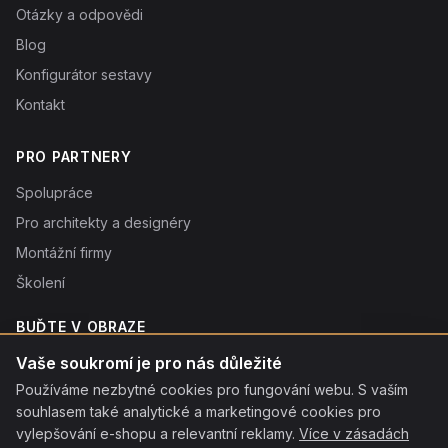
Otázky a odpovědi
Blog
Konfigurátor sestavy
Kontakt
PRO PARTNERY
Spolupráce
Pro architekty a designéry
Montážní firmy
Školení
BUĎTE V OBRAZE
Novinky o produktech, tipy a slevy. Typicky 1× týdně.
Vaše soukromí je pro nás důležité
Používáme nezbytné cookies pro fungování webu. S vaším
Odebírat
souhlasem také analytické a marketingové cookies pro
Odebráním souhlasíte se
vylepšování e-shopu a relevantní reklamy.
zpracováním osobních údajů
. Odhlásit se můžete kdykoliv
Více v zásadách
kliknutím na odkaz v patičce každého e-mailu.