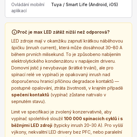
Ovládání mobilní
Tuya / Smart Life (Android, iOS)
aplikací
Proč je max LED zátěž nižší než odporová?
LED zdroje mají v okamžiku zapnutí krátkou náběhovou
špičku (inrush current), která může dosáhnout 30–80 A
během prvních milisekund. To je způsobeno nabíjením
elektrolytického kondenzátoru v napájecím driveru.
Domovní jistič ji nevybavuje (krátké trvání), ale pro
spínací relé ve vypínači je opakovaný inrush nad
doporučenou hranicí příčinou degradace kontaktů —
postupné opalování, ztráta životnosti, v krajním případě
spečení kontaktů
(vypínač zůstane natrvalo v
sepnutém stavu).
Limit ve specifikaci je zvolený konzervativně, aby
vypínač spolehlivě sloužil
100 000 spínacích cyklů i s
běžnými LED zdroji
(typicky inrush 20–30 A). Pro vyšší
výkony, nekvalitní LED drivery bez PFC, nebo paralelní