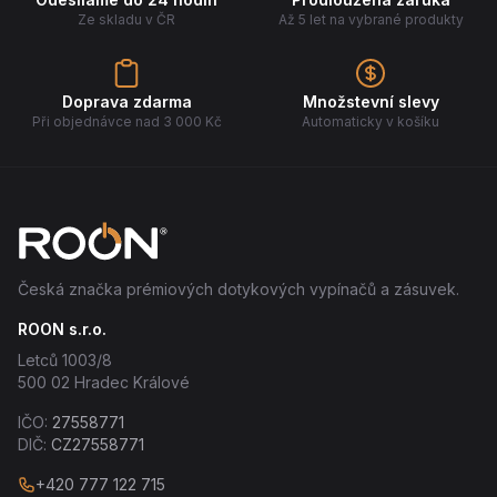
Ze skladu v ČR
Až 5 let na vybrané produkty
Doprava zdarma
Množstevní slevy
Při objednávce nad 3 000 Kč
Automaticky v košíku
Česká značka prémiových dotykových vypínačů a zásuvek.
ROON s.r.o.
Letců 1003/8
500 02 Hradec Králové
IČO:
27558771
DIČ:
CZ27558771
+420 777 122 715