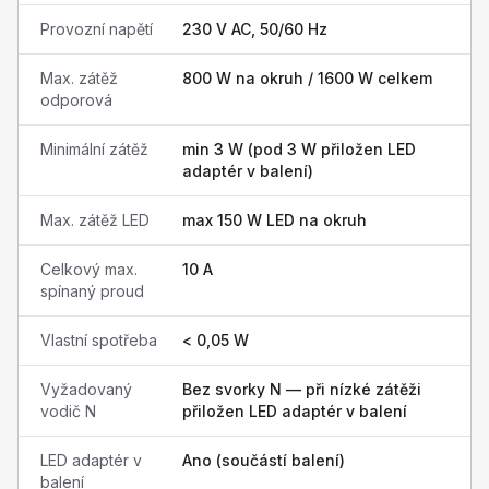
Provozní napětí
230 V AC, 50/60 Hz
Max. zátěž
800 W na okruh / 1600 W celkem
odporová
Minimální zátěž
min 3 W (pod 3 W přiložen LED
adaptér v balení)
Max. zátěž LED
max 150 W LED na okruh
Celkový max.
10 A
spínaný proud
Vlastní spotřeba
< 0,05 W
Vyžadovaný
Bez svorky N — při nízké zátěži
vodič N
přiložen LED adaptér v balení
LED adaptér v
Ano (součástí balení)
balení