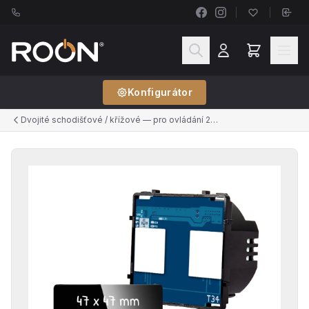
Konfigurátor
Dvojité schodišťové / křížové — pro ovládání 2 světel ze 2+ míst (řazení č.6+6, č.7+7)