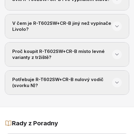
V čem je R-T602SW+CR-B jiný než vypínače
Livolo?
Proč koupit R-T602SW+CR-B místo levné
varianty z tržiště?
Potřebuje R-T602SW+CR-B nulový vodič
(svorku N)?
Rady z Poradny