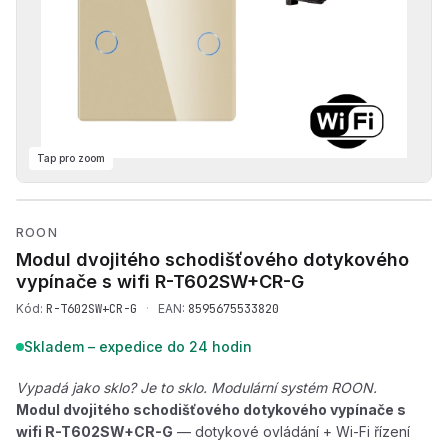
Tap pro zoom
Přehrát produktové video —
ROON
Modul dvojitého schodišťového dotykového
vypínače s wifi
R-T602SW+CR-G
Kód:
R-T602SW+CR-G
·
EAN:
8595675533820
Skladem – expedice do 24 hodin
Vypadá jako sklo? Je to sklo. Modulární systém ROON.
Modul dvojitého schodišťového dotykového vypínače s
wifi R-T602SW+CR-G
— dotykové ovládání + Wi-Fi řízení