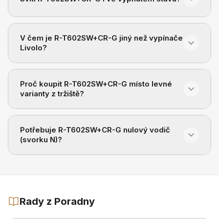
V čem je R-T602SW+CR-G jiný než vypínače
Livolo?
Proč koupit R-T602SW+CR-G místo levné
varianty z tržiště?
Potřebuje R-T602SW+CR-G nulový vodič
(svorku N)?
Rady z Poradny