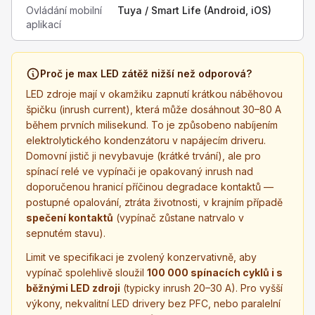
Ovládání mobilní
Tuya / Smart Life (Android, iOS)
aplikací
Proč je max LED zátěž nižší než odporová?
LED zdroje mají v okamžiku zapnutí krátkou náběhovou
špičku (inrush current), která může dosáhnout 30–80 A
během prvních milisekund. To je způsobeno nabíjením
elektrolytického kondenzátoru v napájecím driveru.
Domovní jistič ji nevybavuje (krátké trvání), ale pro
spínací relé ve vypínači je opakovaný inrush nad
doporučenou hranicí příčinou degradace kontaktů —
postupné opalování, ztráta životnosti, v krajním případě
spečení kontaktů
(vypínač zůstane natrvalo v
sepnutém stavu).
Limit ve specifikaci je zvolený konzervativně, aby
vypínač spolehlivě sloužil
100 000 spínacích cyklů i s
běžnými LED zdroji
(typicky inrush 20–30 A). Pro vyšší
výkony, nekvalitní LED drivery bez PFC, nebo paralelní