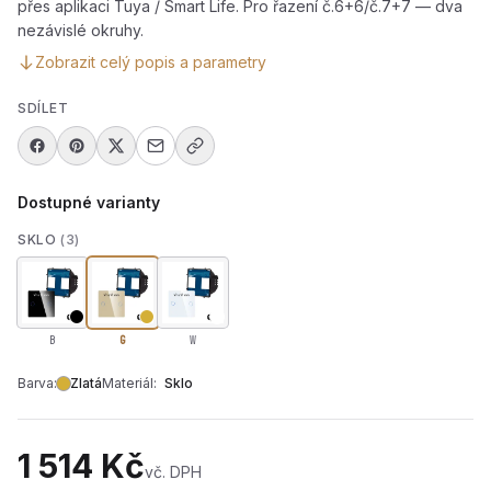
přes aplikaci Tuya / Smart Life. Pro řazení č.6+6/č.7+7 — dva
nezávislé okruhy.
Zobrazit celý popis a parametry
SDÍLET
Dostupné varianty
SKLO
(3)
B
G
W
Barva:
Zlatá
Materiál:
Sklo
1 514 Kč
vč. DPH