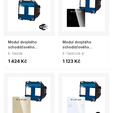
Modul dvojitého
Modul dvojitého
schodišťového
schodišťového
dotykového vypínače s
dotykového vypínače
R-T602SW
R-T602S+CR-B
wifi R-T602SW
R-T602S+CR-B
1 424 Kč
1 123 Kč