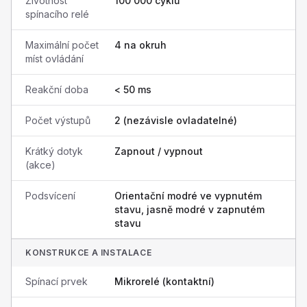
Životnost
100 000 cyklů
spínacího relé
Maximální počet
4 na okruh
míst ovládání
Reakční doba
< 50 ms
Počet výstupů
2 (nezávisle ovladatelné)
Krátký dotyk
Zapnout / vypnout
(akce)
Podsvícení
Orientační modré ve vypnutém
stavu, jasně modré v zapnutém
stavu
KONSTRUKCE A INSTALACE
Spínací prvek
Mikrorelé (kontaktní)