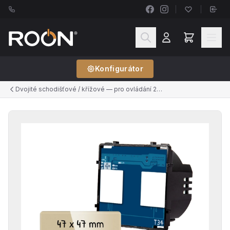
Konfigurátor
Dvojité schodišťové / křížové — pro ovládání 2 světel ze 2+ míst (řazení č.6+6, č.7+7)