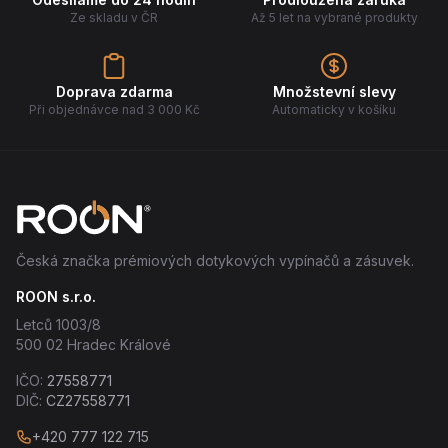
Ze skladu v ČR
Až 5 let na vybrané produkty
Doprava zdarma
Množstevní slevy
Při objednávce nad 3 000 Kč
Automaticky v košíku
Česká značka prémiových dotykových vypínačů a zásuvek.
ROON s.r.o.
Letců 1003/8
500 02 Hradec Králové
IČO:
27558771
DIČ:
CZ27558771
+420 777 122 715