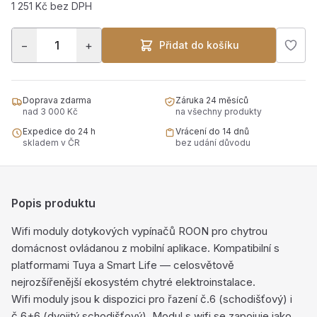
1 251 Kč bez DPH
−
+
Přidat do košíku
Doprava zdarma
Záruka 24 měsíců
nad 3 000 Kč
na všechny produkty
Expedice do 24 h
Vrácení do 14 dnů
skladem v ČR
bez udání důvodu
Popis produktu
Wifi moduly dotykových vypínačů ROON pro chytrou
domácnost ovládanou z mobilní aplikace. Kompatibilní s
platformami Tuya a Smart Life — celosvětově
nejrozšířenější ekosystém chytré elektroinstalace.
Wifi moduly jsou k dispozici pro řazení č.6 (schodišťový) i
č.6+6 (dvojitý schodišťový). Modul s wifi se zapojuje jako