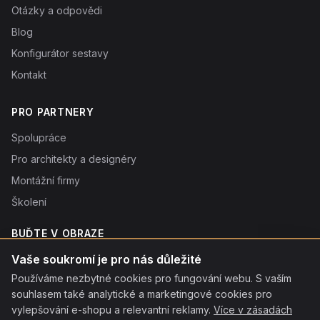
Otázky a odpovědi
Blog
Konfigurátor sestavy
Kontakt
PRO PARTNERY
Spolupráce
Pro architekty a designéry
Montážní firmy
Školení
BUĎTE V OBRAZE
Novinky o produktech, tipy a slevy. Typicky 1× týdně.
Vaše soukromí je pro nás důležité
Používáme nezbytné cookies pro fungování webu. S vaším
Odebírat
souhlasem také analytické a marketingové cookies pro
Odebráním souhlasíte se
vylepšování e-shopu a relevantní reklamy.
zpracováním osobních údajů
. Odhlásit se můžete kdykoliv
Více v zásadách
kliknutím na odkaz v patičce každého e-mailu.