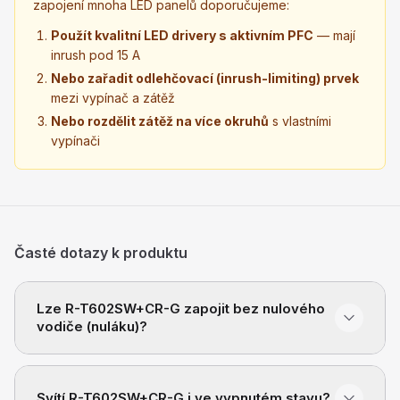
zapojení mnoha LED panelů doporučujeme:
Použít kvalitní LED drivery s aktivním PFC
— mají
inrush pod 15 A
Nebo zařadit odlehčovací (inrush-limiting) prvek
mezi vypínač a zátěž
Nebo rozdělit zátěž na více okruhů
s vlastními
vypínači
Časté dotazy k produktu
Lze R-T602SW+CR-G zapojit bez nulového
vodiče (nuláku)?
Svítí R-T602SW+CR-G i ve vypnutém stavu?