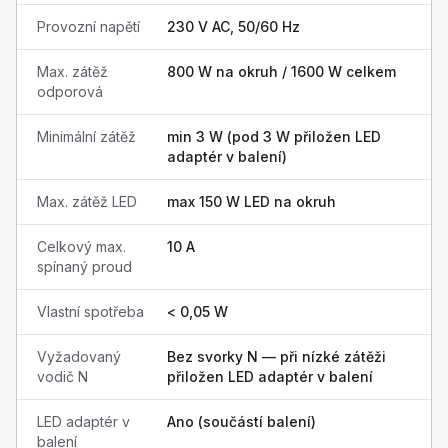
Provozní napětí
230 V AC, 50/60 Hz
Max. zátěž
800 W na okruh / 1600 W celkem
odporová
Minimální zátěž
min 3 W (pod 3 W přiložen LED
adaptér v balení)
Max. zátěž LED
max 150 W LED na okruh
Celkový max.
10 A
spínaný proud
Vlastní spotřeba
< 0,05 W
Vyžadovaný
Bez svorky N — při nízké zátěži
vodič N
přiložen LED adaptér v balení
LED adaptér v
Ano (součástí balení)
balení