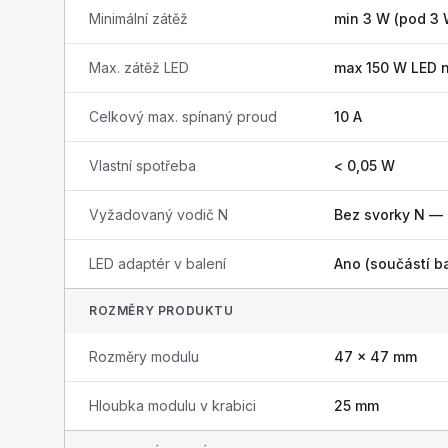
Minimální zátěž
min 3 W (pod 3 
Max. zátěž LED
max 150 W LED 
Celkový max. spínaný proud
10 A
Vlastní spotřeba
< 0,05 W
Vyžadovaný vodič N
Bez svorky N — p
LED adaptér v balení
Ano (součástí ba
ROZMĚRY PRODUKTU
Rozměry modulu
47 × 47 mm
Hloubka modulu v krabici
25 mm