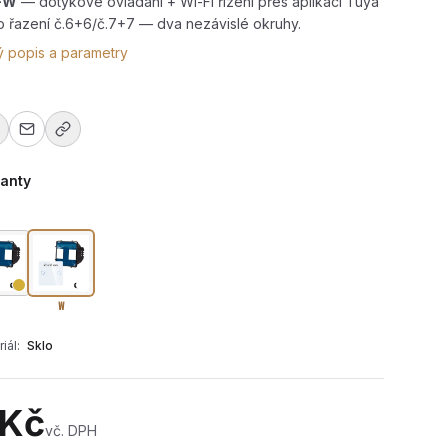
-W
— dotykové ovládání + Wi-Fi řízení přes aplikaci Tuya
Pro řazení č.6+6/č.7+7 — dva nezávislé okruhy.
ý popis a parametry
ianty
W
iál:
Sklo
dotykového vypínače s wifi R-T602SW+CR-W
 Kč
vč. DPH