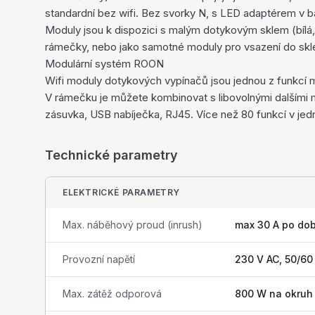
standardní bez wifi. Bez svorky N, s LED adaptérem v ba
Moduly jsou k dispozici s malým dotykovým sklem (bílá, 
rámečky, nebo jako samotné moduly pro vsazení do skl
Modulární systém ROON
Wifi moduly dotykových vypínačů jsou jednou z funkcí
V rámečku je můžete kombinovat s libovolnými dalšími 
zásuvka, USB nabíječka, RJ45. Více než 80 funkcí v jed
Technické parametry
ELEKTRICKÉ PARAMETRY
Max. náběhový proud (inrush)
max 30 A po do
Provozní napětí
230 V AC, 50/60
Max. zátěž odporová
800 W na okruh