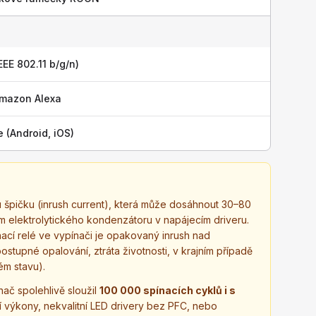
EEE 802.11 b/g/n)
mazon Alexa
e (Android, iOS)
 špičku (inrush current), která může dosáhnout 30–80
m elektrolytického kondenzátoru v napájecím driveru.
ínací relé ve vypínači je opakovaný inrush nad
tupné opalování, ztráta životnosti, v krajním případě
ém stavu).
nač spolehlivě sloužil
100 000 spínacích cyklů i s
í výkony, nekvalitní LED drivery bez PFC, nebo