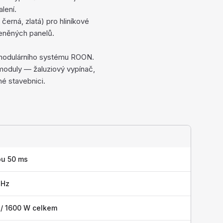
lení.
černá, zlatá) pro hliníkové
eněných panelů.
 modulárního systému ROON.
moduly — žaluziový vypínač,
né stavebnici.
bu 50 ms
 Hz
 / 1600 W celkem