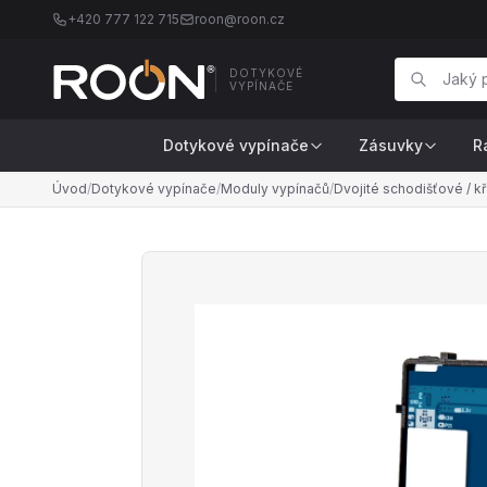
+420 777 122 715
roon@roon.cz
DOTYKOVÉ
VYPÍNAČE
Dotykové vypínače
Zásuvky
R
Úvod
/
Dotykové vypínače
/
Moduly vypínačů
/