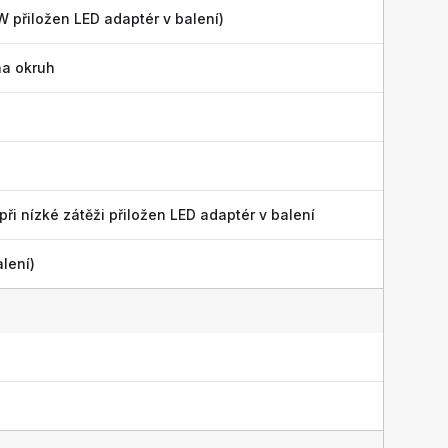
W přiložen LED adaptér v balení)
na okruh
ři nízké zátěži přiložen LED adaptér v balení
lení)