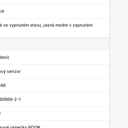
ut
é ve vypnutém stavu, jasně modré v zapnutém
ktní)
ový senzor
R68
 60669-2-1
H
níkové rámečky ROON