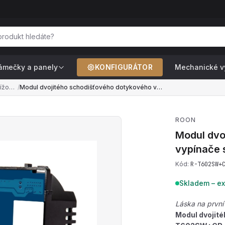
ámečky a panely
KONFIGURÁTOR
Mechanické v
Dvojité schodišťové / křížové — pro ovládání 2 světel ze 2+ míst (řazení č.6+6, č.7+7)
/
Modul dvojitého schodišťového dotykového vypínače s wifi R-T602SW+CR-W
ROON
Modul dvo
vypínače 
Kód:
R-T602SW+
Skladem – ex
Láska na první
Modul dvojité