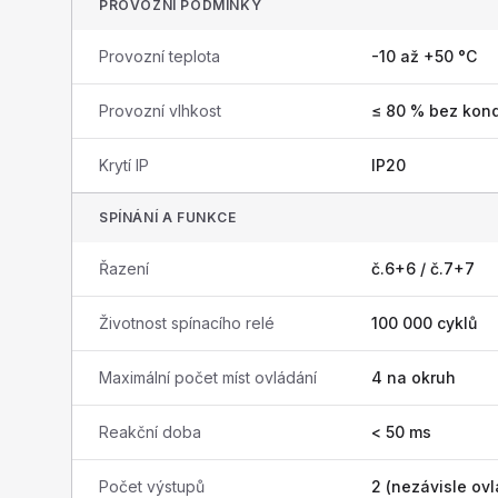
PROVOZNÍ PODMÍNKY
Provozní teplota
-10 až +50 °C
Provozní vlhkost
≤ 80 % bez kon
Krytí IP
IP20
SPÍNÁNÍ A FUNKCE
Řazení
č.6+6 / č.7+7
Životnost spínacího relé
100 000 cyklů
Maximální počet míst ovládání
4 na okruh
Reakční doba
< 50 ms
Počet výstupů
2 (nezávisle ov