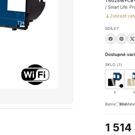
T602SW+CR
/ Smart Life. 
Zobrazit cel
SDÍLET
Dostupné var
SKLO
(3)
B
G
Barva:
Bílá
Mater
rát produktové video — Modul dvojitého schodišťového 
1 514