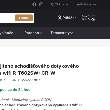
Oblíbené
Přihlásit se
Košík
Přihlásit
Hledat
0 Kč
ypínače
Poradna
Termostaty
jitého schodišťového dotykového
s wifi
R-T602SW+CR-W
CR-W
·
EAN:
8595675533806
pedice do 24 hodin
 dotek. Modulární systém ROON.
ho schodišťového dotykového vypínače s wifi R-