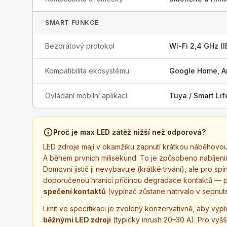
SMART FUNKCE
Bezdrátový protokol
Wi-Fi 2,4 GHz (I
Kompatibilita ekosystému
Google Home, A
Ovládání mobilní aplikací
Tuya / Smart Lif
Proč je max LED zátěž nižší než odporová?
LED zdroje mají v okamžiku zapnutí krátkou náběhovou
A během prvních milisekund. To je způsobeno nabíjení
Domovní jistič ji nevybavuje (krátké trvání), ale pro sp
doporučenou hranicí příčinou degradace kontaktů — pos
spečení kontaktů
(vypínač zůstane natrvalo v sepnut
Limit ve specifikaci je zvolený konzervativně, aby vypí
běžnými LED zdroji
(typicky inrush 20–30 A). Pro vyšš