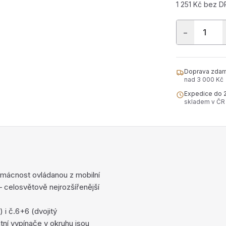
1 251 Kč bez 
−
Doprava zdar
nad 3 000 Kč
Expedice do 
skladem v ČR
mácnost ovládanou z mobilní
— celosvětově nejrozšířenější
 i č.6+6 (dvojitý
tní vypínače v okruhu jsou