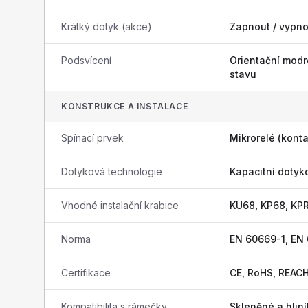
Krátký dotyk (akce)
Zapnout / vypno
Podsvícení
Orientační modr
stavu
KONSTRUKCE A INSTALACE
Spínací prvek
Mikrorelé (konta
Dotyková technologie
Kapacitní dotyk
Vhodné instalační krabice
KU68, KP68, KP
Norma
EN 60669-1, EN
Certifikace
CE, RoHS, REAC
Kompatibilita s rámečky
Skleněné a hli