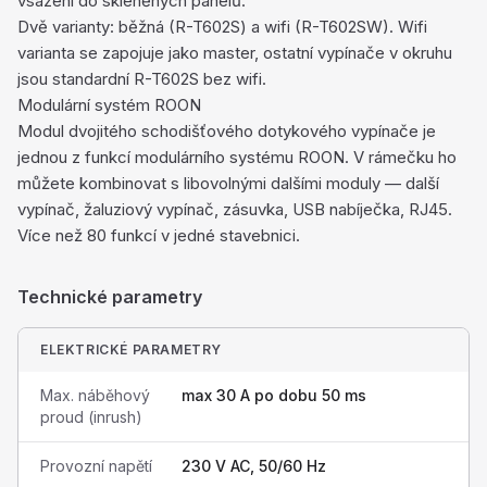
vsazení do skleněných panelů.
Dvě varianty: běžná (R-T602S) a wifi (R-T602SW). Wifi
varianta se zapojuje jako master, ostatní vypínače v okruhu
jsou standardní R-T602S bez wifi.
Modulární systém ROON
Modul dvojitého schodišťového dotykového vypínače je
jednou z funkcí modulárního systému ROON. V rámečku ho
můžete kombinovat s libovolnými dalšími moduly — další
vypínač, žaluziový vypínač, zásuvka, USB nabíječka, RJ45.
Více než 80 funkcí v jedné stavebnici.
Technické parametry
ELEKTRICKÉ PARAMETRY
Max. náběhový
max 30 A po dobu 50 ms
proud (inrush)
Provozní napětí
230 V AC, 50/60 Hz