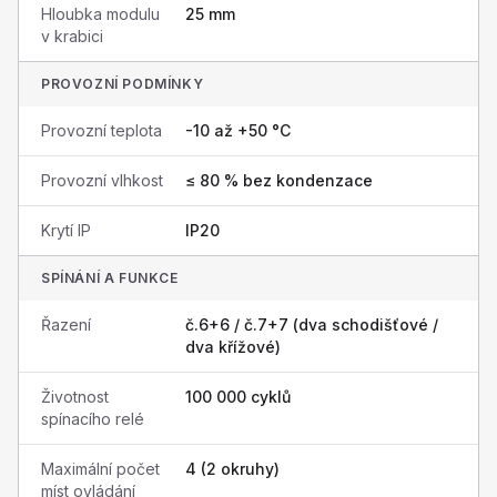
Hloubka modulu
25 mm
v krabici
PROVOZNÍ PODMÍNKY
Provozní teplota
-10 až +50 °C
Provozní vlhkost
≤ 80 % bez kondenzace
Krytí IP
IP20
SPÍNÁNÍ A FUNKCE
Řazení
č.6+6 / č.7+7 (dva schodišťové /
dva křížové)
Životnost
100 000 cyklů
spínacího relé
Maximální počet
4 (2 okruhy)
míst ovládání