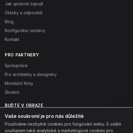
Jak správně zapojit
Otázky a odpovědi
Blog
Konfigurátor sestavy
Kontakt
PRO PARTNERY
Spolupráce
Pro architekty a designéry
Montážní firmy
Školení
BUĎTE V OBRAZE
Novinky o produktech, tipy a slevy. Typicky 1× týdně.
Vaše soukromí je pro nás důležité
Používáme nezbytné cookies pro fungování webu. S vaším
Odebírat
souhlasem také analytické a marketingové cookies pro