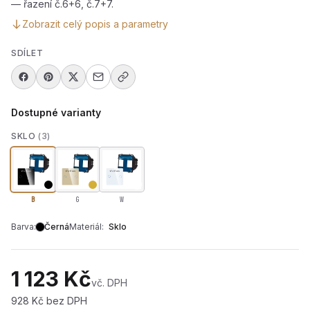
— řazení č.6+6, č.7+7.
Zobrazit celý popis a parametry
SDÍLET
Dostupné varianty
SKLO
(3)
B
G
W
Barva:
Černá
Materiál:
Sklo
1 123 Kč
vč. DPH
928 Kč bez DPH