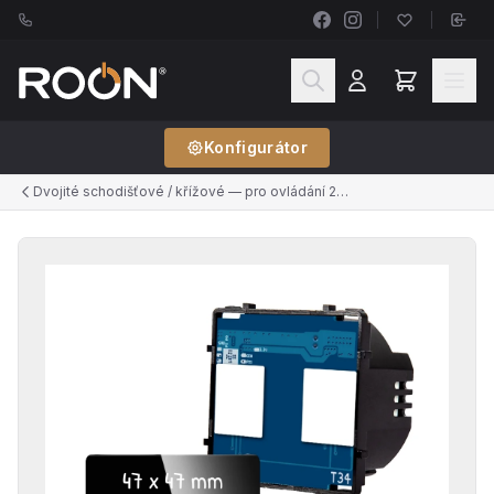
Konfigurátor
Dvojité schodišťové / křížové — pro ovládání 2 světel ze 2+ míst (řazení č.6+6, č.7+7)