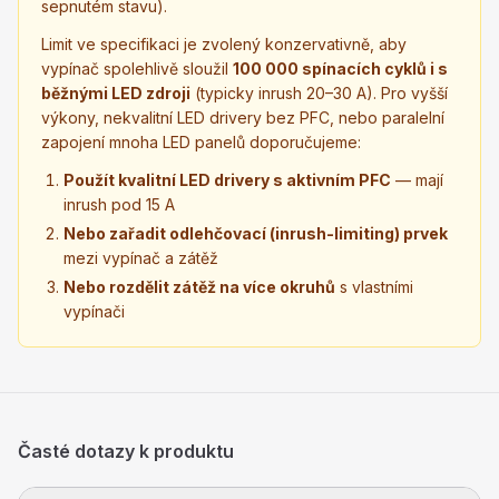
sepnutém stavu).
Limit ve specifikaci je zvolený konzervativně, aby
vypínač spolehlivě sloužil
100 000 spínacích cyklů i s
běžnými LED zdroji
(typicky inrush 20–30 A). Pro vyšší
výkony, nekvalitní LED drivery bez PFC, nebo paralelní
zapojení mnoha LED panelů doporučujeme:
Použít kvalitní LED drivery s aktivním PFC
— mají
inrush pod 15 A
Nebo zařadit odlehčovací (inrush-limiting) prvek
mezi vypínač a zátěž
Nebo rozdělit zátěž na více okruhů
s vlastními
vypínači
Časté dotazy k produktu