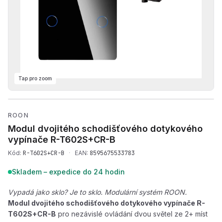
Tap pro zoom
Přehrát produktové video —
ROON
Modul dvojitého schodišťového dotykového
vypínače
R-T602S+CR-B
Kód:
R-T602S+CR-B
·
EAN:
8595675533783
Skladem – expedice do 24 hodin
Vypadá jako sklo? Je to sklo. Modulární systém ROON.
Modul dvojitého schodišťového dotykového vypínače R-
T602S+CR-B
pro nezávislé ovládání dvou světel ze 2+ míst