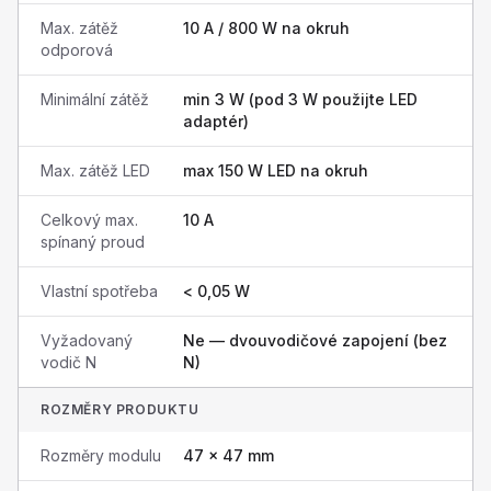
Max. zátěž
10 A / 800 W na okruh
odporová
Minimální zátěž
min 3 W (pod 3 W použijte LED
adaptér)
Max. zátěž LED
max 150 W LED na okruh
Celkový max.
10 A
spínaný proud
Vlastní spotřeba
< 0,05 W
Vyžadovaný
Ne — dvouvodičové zapojení (bez
vodič N
N)
ROZMĚRY PRODUKTU
Rozměry modulu
47 × 47 mm