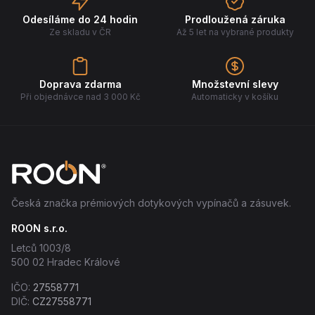
Odesíláme do 24 hodin
Prodloužená záruka
Ze skladu v ČR
Až 5 let na vybrané produkty
Doprava zdarma
Množstevní slevy
Při objednávce nad 3 000 Kč
Automaticky v košíku
Česká značka prémiových dotykových vypínačů a zásuvek.
ROON s.r.o.
Letců 1003/8
500 02 Hradec Králové
IČO:
27558771
DIČ:
CZ27558771