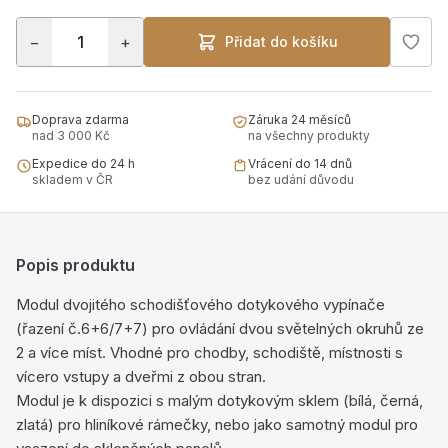
−
+
Přidat do košíku
Doprava zdarma
Záruka 24 měsíců
nad 3 000 Kč
na všechny produkty
Expedice do 24 h
Vrácení do 14 dnů
skladem v ČR
bez udání důvodu
Popis produktu
Modul dvojitého schodišťového dotykového vypínače
(řazení č.6+6/7+7) pro ovládání dvou světelných okruhů ze
2 a více míst. Vhodné pro chodby, schodiště, místnosti s
vícero vstupy a dveřmi z obou stran.
Modul je k dispozici s malým dotykovým sklem (bílá, černá,
zlatá) pro hliníkové rámečky, nebo jako samotný modul pro