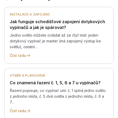
INSTALACE A ZAPOJENÍ
Jak funguje schodišťové zapojení dotykových
vypínačů a jak je spárovat?
Jedno světlo můžete ovládat až ze čtyř míst: jeden
dotykový vypínač je master (má zapojený výstup ke
světlu), ostatní…
Číst radu
VÝBĚR A PLÁNOVÁNÍ
Co znamená řazení č. 1, 5, 6 a 7 u vypínačů?
Řazení popisuje, co vypínač umí: č. 1 spíná jedno světlo
z jednoho místa, č. 5 dvě světla z jednoho místa, č. 6 a
7…
Číst radu