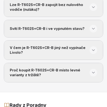
Lze R-T602S+CR-B zapojit bez nulového
vodiče (nuláku)?
Svítí R-T602S+CR-B i ve vypnutém stavu?
V čem je R-T602S+CR-B jiný než vypínače
Livolo?
Proč koupit R-T602S+CR-B místo levné
varianty z tržiště?
Rady z Poradny