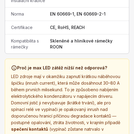
instalační krabice
Norma
EN 60669-1, EN 60669-2-1
Certifikace
CE, RoHS, REACH
Kompatibilita s
Skleněné a hliníkové rámečky
rámečky
ROON
Proč je max LED zátěž nižší než odporová?
LED zdroje mají v okamžiku zapnutí krátkou náběhovou
špičku (inrush current), která může dosáhnout 30–80 A
během prvních milisekund. To je způsobeno nabíjením
elektrolytického kondenzátoru v napájecím driveru.
Domovní jistič ji nevybavuje (krátké trvání), ale pro
spínací relé ve vypínači je opakovaný inrush nad
doporučenou hranicí příčinou degradace kontaktů —
postupné opalování, ztráta životnosti, v krajním případě
spečení kontaktů
(vypínač zůstane natrvalo v