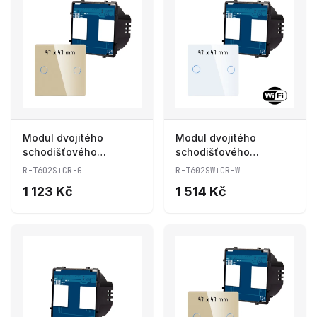
Modul dvojitého
Modul dvojitého
schodišťového
schodišťového
dotykového vypínače
dotykového vypínače s
R-T602S+CR-G
R-T602SW+CR-W
R-T602S+CR-G
wifi R-T602SW+CR-W
1 123 Kč
1 514 Kč