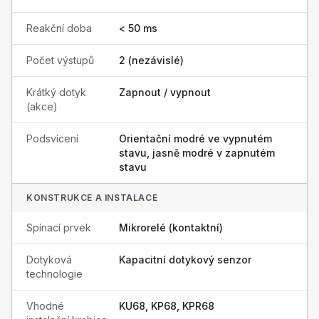
Reakční doba
< 50 ms
Počet výstupů
2 (nezávislé)
Krátký dotyk
Zapnout / vypnout
(akce)
Podsvícení
Orientační modré ve vypnutém
stavu, jasně modré v zapnutém
stavu
KONSTRUKCE A INSTALACE
Spínací prvek
Mikrorelé (kontaktní)
Dotyková
Kapacitní dotykový senzor
technologie
Vhodné
KU68, KP68, KPR68