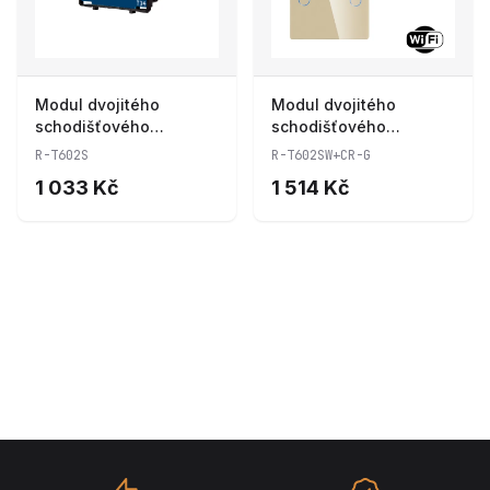
Modul dvojitého
Modul dvojitého
schodišťového
schodišťového
dotykového vypínače
dotykového vypínače s
R-T602S
R-T602SW+CR-G
R-T602S
wifi R-T602SW+CR-G
1 033 Kč
1 514 Kč